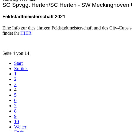
SG Spvgg. Herten/SC Herten - SW Meckinghoven
Feldstadtmeisterschaft 2021
Eine Info zur diesjährigen Feldstadtmeisterschaft und des City-Cups 
findet ihr
HIER
Seite 4 von 14
Start
Zurück
1
2
3
4
5
6
7
8
9
10
Weiter