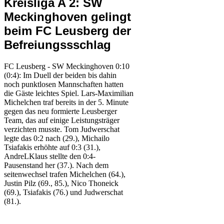
Kreisliga A 2: SW
Meckinghoven gelingt
beim FC Leusberg der
Befreiungssschlag
FC Leusberg - SW Meckinghoven 0:10
(0:4): Im Duell der beiden bis dahin
noch punktlosen Mannschaften hatten
die Gäste leichtes Spiel. Lars-Maximilian
Michelchen traf bereits in der 5. Minute
gegen das neu formierte Leusberger
Team, das auf einige Leistungsträger
verzichten musste. Tom Judwerschat
legte das 0:2 nach (29.), Michailo
Tsiafakis erhöhte auf 0:3 (31.),
AndreLKlaus stellte den 0:4-
Pausenstand her (37.). Nach dem
seitenwechsel trafen Michelchen (64.),
Justin Pilz (69., 85.), Nico Thoneick
(69.), Tsiafakis (76.) und Judwerschat
(81.).