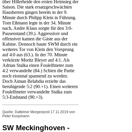
über Hillerheide den ersten Heimsieg der
Saison. Die stark ersatzgeschwächten
Hausherren gingen bereits in der 9.
Minute durch Philipp Klein in Führung.
Tom Eßmann legte in der 34. Minute
nach, Andre Klaus sorgte für den 3:0-
Pausenstand (39.). Aggressiver und
offensiver kamen die Gäste aus der
Kabine. Dennoch baute SWM durch ein
weiteres Tor von Klein den Vorsprung
auf 4:0 aus (63.). In der 70. Minute
verkürzte Moritz Bleyer auf 4:1. Als
Adrian Stalka einen Foulelfmeter zum
4:2 verwandelte (84.) Schien die Partie
noch eionmal spannend zu werden.
Doch Aiman Belabdia erzielte das
beruhigende 5:2 (90.+1). Einen weiteren
Foulelfmeter verwandelte Stalka zum
5:3-Endstand (90.+3).
Quelle: Dattelner Morgenpost 17.11.2019 von
Peter Koopmann
SW Meckinghoven -