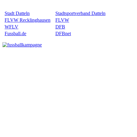
Stadt Datteln
Stadtsportverband Datteln
FLVW Recklinghausen
FLVW
WFLV
DFB
Fussball.de
DFBnet