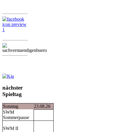
nächster
Spieltag
Sonntag
23.08.26
SWM
Sommerpause
SWM II