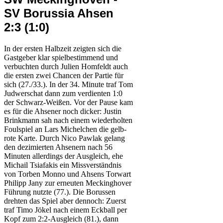
SV Borussia Ahsen
2:3 (1:0)
In der ersten Halbzeit zeigten sich die
Gastgeber klar spielbestimmend und
verbuchten durch Julien Homfeldt auch
die ersten zwei Chancen der Partie für
sich (27./33.). In der 34. Minute traf Tom
Judwerschat dann zum verdienten 1:0
der Schwarz-Weißen. Vor der Pause kam
es für die Ahsener noch dicker: Justin
Brinkmann sah nach einem wiederholten
Foulspiel an Lars Michelchen die gelb-
rote Karte. Durch Nico Pawlak gelang
den dezimierten Ahsenern nach 56
Minuten allerdings der Ausgleich, ehe
Michail Tsiafakis ein Missverständnis
von Torben Monno und Ahsens Torwart
Philipp Jany zur erneuten Meckinghover
Führung nutzte (77.). Die Borussen
drehten das Spiel aber dennoch: Zuerst
traf Timo Jökel nach einem Eckball per
Kopf zum 2:2-Ausgleich (81.), dann