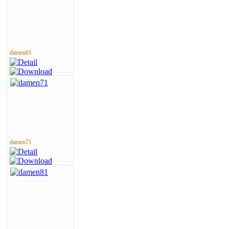
damen61
damen71