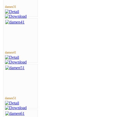
damen31
damen41
damen51