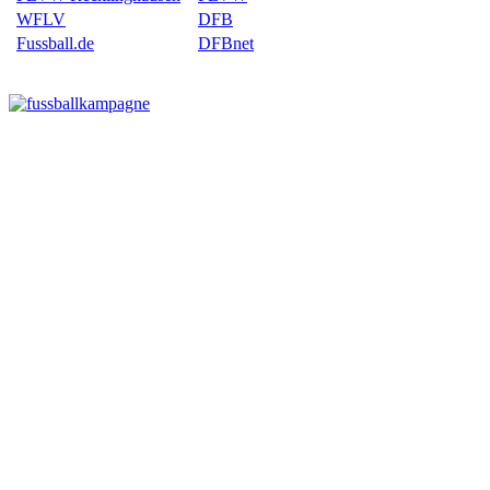
WFLV
DFB
Fussball.de
DFBnet