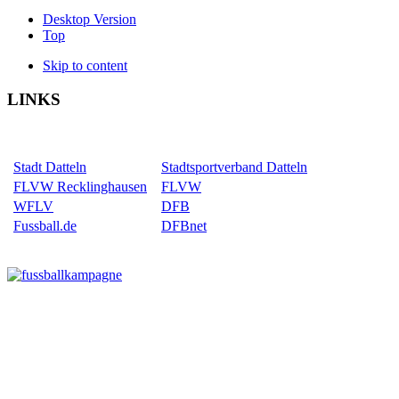
Desktop Version
Top
Skip to content
LINKS
Stadt Datteln
Stadtsportverband Datteln
FLVW Recklinghausen
FLVW
WFLV
DFB
Fussball.de
DFBnet